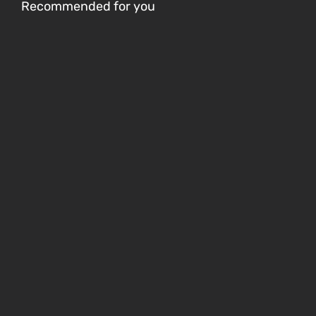
Recommended for you
8 Genius Hacks To Reuse Old Clothes
Do it yourself
Home Decorations
Lifehacks
5 Easy Back To School Gifts To Make For
Students
Do it yourself
Lifehacks
5 DIY Toys To Make When You’re Bored
Accessories
Gifts
Home Decorations